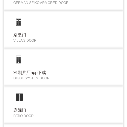
GERMAN SEIKO ARMORED DOOR
别墅门
VILLA'S DOOR
91制片厂app下载
DH/DF SYSTEM DOOR
庭院门
PATIO DOOR